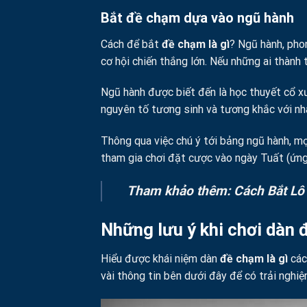
Bắt đề chạm dựa vào ngũ hành
Cách để bắt
đề chạm là gì
? Ngũ hành, pho
cơ hội chiến thắng lớn. Nếu những ai thành
Ngũ hành được biết đến là học thuyết cổ x
nguyên tố tương sinh và tương khắc với nh
Thông qua việc chú ý tới bảng ngũ hành, m
tham gia chơi đặt cược vào ngày Tuất (ứng 
Tham khảo thêm: Cách Bắt
Lô
Những lưu ý khi chơi dàn
Hiểu được khái niệm dàn
đề chạm là gì
các
vài thông tin bên dưới đây để có trải nghi