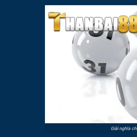
Giải nghĩa ch