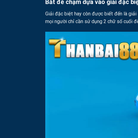
Bắt đề chạm dựa vào giải đặc bi
Giải đặc biệt hay còn được biết đến là giải
mọi người chỉ cần sử dụng 2 chữ số cuối để