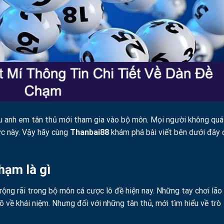
u anh em tân thủ mới tham gia vào bộ môn. Mọi người không quá
hức này. Vậy hãy cùng
Thanbai88
khám phá bài viết bên dưới đây 
hạm là gì
ng rãi trong bộ môn cá cược lô đề hiện nay. Những tay chơi lão
õ về khái niệm. Nhưng đối với những tân thủ, mới tìm hiểu về trò