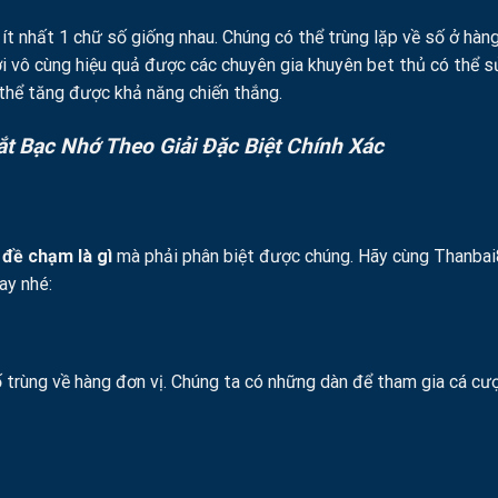
t nhất 1 chữ số giống nhau. Chúng có thể trùng lặp về số ở hàn
ơi vô cùng hiệu quả được các chuyên gia khuyên bet thủ có thể s
 thể tăng được khả năng chiến thắng.
t Bạc Nhớ Theo Giải Đặc Biệt Chính Xác
a
đề chạm là gì
mà phải phân biệt được chúng. Hãy cùng Thanba
ay nhé:
ố trùng về hàng đơn vị. Chúng ta có những dàn để tham gia cá cư