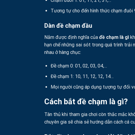
Chạm đuôi 1: 01, 11, 21, 31,…
Tương tự cho đến hình thức chạm đuôi 
Dàn đề chạm đầu
Nắm được định nghĩa của
đề chạm là gì
kh
hạn chế những sai sót trong quá trình trải
nhau ở hàng chục:
Đề chạm 0: 01, 02, 03, 04,…
Đề chạm 1: 10, 11, 12, 12, 14…
Mọi người cũng áp dụng tượng tự đối với
Cách bắt đề chạm là gì?
Tân thủ khi tham gia chơi còn thắc mắc kh
chuyên gia sẽ chia sẻ hướng dẫn cách cá cư