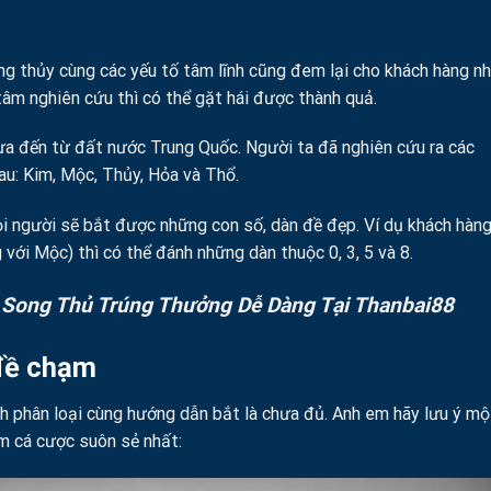
ng thủy cùng các yếu tố tâm lĩnh cũng đem lại cho khách hàng nh
 tâm nghiên cứu thì có thể gặt hái được thành quả.
ưa đến từ đất nước Trung Quốc. Người ta đã nghiên cứu ra các
au: Kim, Mộc, Thủy, Hỏa và Thổ.
ọi người sẽ bắt được những con số, dàn đề đẹp. Ví dụ khách hàn
với Mộc) thì có thể đánh những dàn thuộc 0, 3, 5 và 8.
 Song Thủ
Trúng Thưởng Dễ Dàng Tại Thanbai88
 đề chạm
h phân loại cùng hướng dẫn bắt là chưa đủ. Anh em hãy lưu ý mộ
ệm cá cược suôn sẻ nhất: