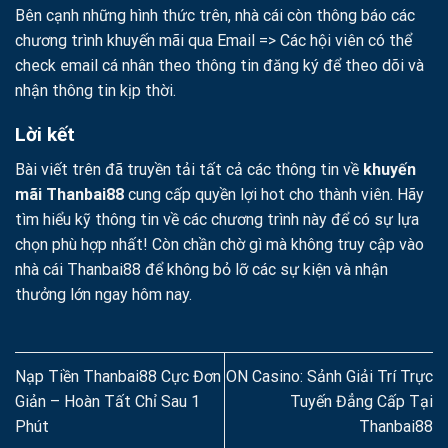
Bên cạnh những hình thức trên, nhà cái còn thông báo các
chương trình khuyến mãi qua Email => Các hội viên có thể
check email cá nhân theo thông tin đăng ký để theo dõi và
nhận thông tin kịp thời.
Lời kết
Bài viết trên đã truyền tải tất cả các thông tin về
khuyến
mãi Thanbai88
cung cấp quyền lợi hot cho thành viên. Hãy
tìm hiểu kỹ thông tin về các chương trình này để có sự lựa
chọn phù hợp nhất! Còn chần chờ gì mà không truy cập vào
nhà cái Thanbai88 để không bỏ lỡ các sự kiện và nhận
thưởng lớn ngay hôm nay.
Nạp Tiền Thanbai88 Cực Đơn
ON Casino: Sảnh Giải Trí Trực
Giản – Hoàn Tất Chỉ Sau 1
Tuyến Đẳng Cấp Tại
Phút
Thanbai88