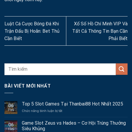
Luật Cá Cược Bóng Đá Khi
Xổ Số Hồ Chí Minh VIP Và
Trận Đấu Bị Hoãn: Bet Thủ
Tất Cả Thông Tin Bạn Cần
Cần Biết
Phải Biết
BÀI VIẾT MỚI NHẤT
Top 5 Slot Games Tại Thanbai88 Hot Nhất 2025
06
Th5
ở
Chức năng bình luận bị tắt
Top
5
Game Slot Zeus vs Hades – Cơ Hội Trúng Thưởng
06
Slot
Siêu Khủng
Th5
Games