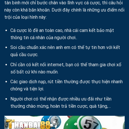
tân binh mới chỉ bước chân vào lĩnh vực cá cược, thì câu hỏi
này còn khá băn khoăn. Dưới đây chính là những ưu điểm nổi
trội của loại hình này:
Cá cược lô đề an toàn cao, nhà cái cam kết bảo mật
thông tin cá nhân của người chơi..
Soi cầu chuẩn xác nên anh em có thể tự tin hơn với kết
quả cầu cược.
Chỉ cần có kết nối internet, bạn có thể tham gia chơi xổ
số bất cứ khi nào muốn.
Các giao dịch nạp, rút tiền thường được thực hiện nhanh
chóng và tiện lợi.
Người chơi có thể nhận được nhiều ưu đãi như tiền
thưởng chào mừng, hoàn trả tiền cược, quà tặng,…