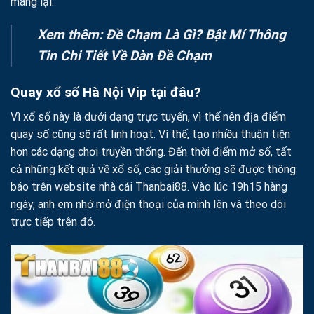
mang lại.
Xem thêm:
Đề Chạm
Là Gì? Bật Mí Thông
Tin Chi Tiết Về Dàn Đề Chạm
Quay xổ số Hà Nội Vip tại đâu?
Vì xổ số này là dưới dạng trực tuyến, vì thế nên địa điểm
quay số cũng sẽ rất linh hoạt. Vì thế, tạo nhiều thuận tiện
hơn các dạng chơi truyền thống. Đến thời điểm mở số, tất
cả những kết quả về xổ số, các giải thưởng sẽ được thông
báo trên website nhà cái Thanbai88. Vào lúc 19h15 hàng
ngày, anh em nhớ mở điện thoại của mình lên và theo dõi
trực tiếp trên đó.