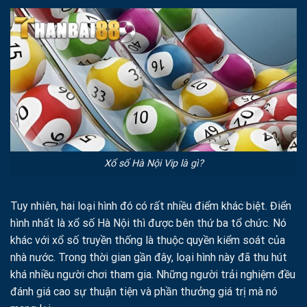
Xổ số Hà Nội Vip là gì?
Tuy nhiên, hai loại hình đó có rất nhiều điểm khác biệt. Điển
hình nhất là xổ số Hà Nội thì được bên thứ ba tổ chức. Nó
khác với xổ số truyền thống là thuộc quyền kiểm soát của
nhà nước. Trong thời gian gần đây, loại hình này đã thu hút
khá nhiều người chơi tham gia. Những người trải nghiệm đều
đánh giá cao sự thuận tiện và phần thưởng giá trị mà nó