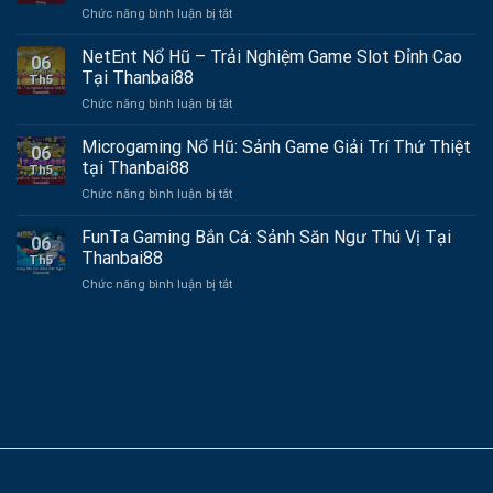
ở
Chức năng bình luận bị tắt
Tại
Game
Thanbai88
Slot
Hot
NetEnt Nổ Hũ – Trải Nghiệm Game Slot Đỉnh Cao
06
Zeus
Nhất
Tại Thanbai88
Th5
vs
2025
ở
Chức năng bình luận bị tắt
Hades
NetEnt
–
Nổ
Microgaming Nổ Hũ: Sảnh Game Giải Trí Thứ Thiệt
Cơ
06
Hũ
Hội
tại Thanbai88
Th5
–
Trúng
ở
Chức năng bình luận bị tắt
Trải
Thưởng
Microgaming
Nghiệm
Siêu
Nổ
FunTa Gaming Bắn Cá: Sảnh Săn Ngư Thú Vị Tại
Game
Khủng
06
Hũ:
Slot
Thanbai88
Th5
Sảnh
Đỉnh
ở
Chức năng bình luận bị tắt
Game
Cao
FunTa
Giải
Tại
Gaming
Trí
Thanbai88
Bắn
Thứ
Cá:
Thiệt
Sảnh
tại
Săn
Thanbai88
Ngư
Thú
Vị
Tại
Thanbai88