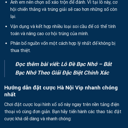
Anh em nên chọn số xáo trộn để đánh. Vì tại lô này, cơ
hội chiến thắng và trúng giải sẽ cao hơn những số còn
lại.
Vận dụng và kết hợp nhiều loại soi cầu để có thể tính
toán và nâng cao cơ hội trúng của mình.
Phân bổ nguồn vốn một cách hợp lý nhất để không bị
thua thiệt.
Đọc thêm bài viết:
Lô Đề Bạc Nhớ
– Bắt
Bạc Nhớ Theo Giải Đặc Biệt Chính Xác
Hướng dẫn đặt cược Hà Nội Vip nhanh chóng
nhất
Chơi đặt cược loại hình xổ số này ngay trên nền tảng điện
thoại vô cùng đơn giản. Bạn hãy tiến hành các thao tác đặt
cược khá dễ dàng và nhanh chóng: